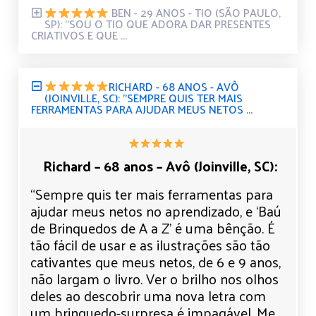
BEN - 29 ANOS - TIO (SÃO PAULO,
SP): "SOU O TIO QUE ADORA DAR PRESENTES
CRIATIVOS E QUE ...
RICHARD - 68 ANOS - AVÔ
(JOINVILLE, SC): "SEMPRE QUIS TER MAIS
FERRAMENTAS PARA AJUDAR MEUS NETOS ...
Richard – 68 anos – Avô (Joinville, SC):
“Sempre quis ter mais ferramentas para
ajudar meus netos no aprendizado, e ‘Baú
de Brinquedos de A a Z’ é uma bênção. É
tão fácil de usar e as ilustrações são tão
cativantes que meus netos, de 6 e 9 anos,
não largam o livro. Ver o brilho nos olhos
deles ao descobrir uma nova letra com
um brinquedo-surpresa é impagável. Me