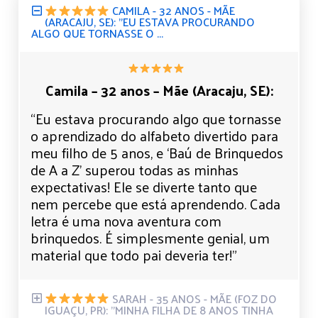
CAMILA - 32 ANOS - MÃE
(ARACAJU, SE): "EU ESTAVA PROCURANDO
ALGO QUE TORNASSE O ...
Camila – 32 anos – Mãe (Aracaju, SE):
“Eu estava procurando algo que tornasse
o aprendizado do alfabeto divertido para
meu filho de 5 anos, e ‘Baú de Brinquedos
de A a Z’ superou todas as minhas
expectativas! Ele se diverte tanto que
nem percebe que está aprendendo. Cada
letra é uma nova aventura com
brinquedos. É simplesmente genial, um
material que todo pai deveria ter!”
SARAH - 35 ANOS - MÃE (FOZ DO
IGUAÇU, PR): "MINHA FILHA DE 8 ANOS TINHA