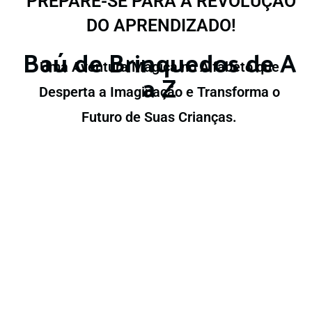
PREPARE-SE PARA A REVOLUÇÃO
DO APRENDIZADO!
Baú de Brinquedos de A
Uma Aventura Mágica no Alfabeto que
a Z
Desperta a Imaginação e Transforma o
Futuro de Suas Crianças.